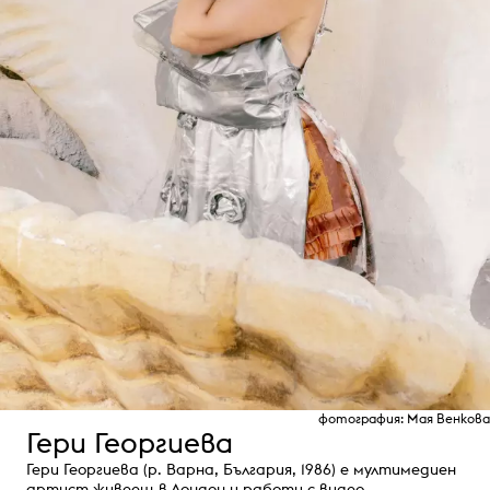
фотография: Мая Венкова
Гери Георгиева
Гери Георгиева (р. Варна, България, 1986) е мултимедиен
артист живеещ в Лондон и работи с видео,