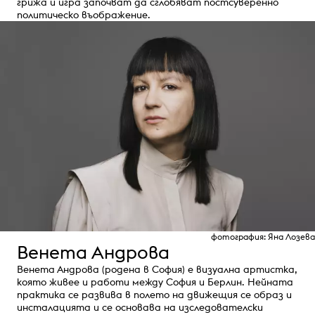
грижа и игра започват да сглобяват постсуверенно
политическо въображение.
фотография: Яна Лозева
Венета Андрова
Венета Андрова (родена в София) е визуална артистка,
която живее и работи между София и Берлин. Нейната
практика се развива в полето на движещия се образ и
инсталацията и се основава на изследователски