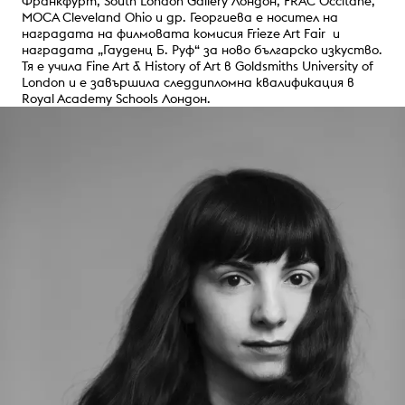
Франкфурт, South London Gallery Лондон, FRAC Оccitane,
MOCA Cleveland Ohio и др. Георгиева е носител на
наградата на филмовата комисия Frieze Art Fair и
наградата „Гауденц Б. Руф“ за ново българско изкуство.
Тя е учила Fine Art & History of Art в Goldsmiths University of
London и е завършила следдипломна квалификация в
Royal Academy Schools Лондон.