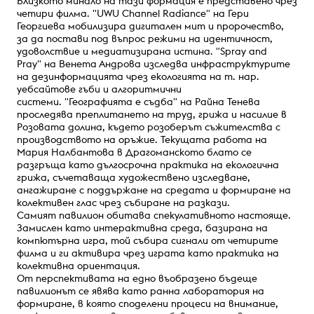
Близкото минало на тази формация е представено чрез
четири филма. "UWU Channel Radiance" на Гери
Георгиева мобилизира дигитален мит и пророчество,
за да постави под въпрос режими на идентичност,
удоволствие и медиатизирана истина. "Spray and
Pray" на Венета Андрова изследва инфраструктурите
на дезинформацията чрез екологията на т. нар.
уебсайтове гъби и алгоритмични
системи. "Географията е съдба" на Райна Тенева
проследява преплитането на труд, грижа и насилие в
Розовата долина, където розоберът съжителства с
производството на оръжие. Текущата работа на
Мария Налбантова в Драгоманското блато се
разгръща като дългосрочна практика на екологична
грижа, съчетаваща художествено изследване,
ангажиране с поддържане на средата и формиране на
колективен глас чрез събиране на разкази.
Самият павилион обитава спекулативното настояще.
Замислен като интерактивна среда, базирана на
компютърна игра, той събира сигнали от четирите
филма и ги активира чрез играта като практика на
колективна ориентация.
От перспективата на едно въобразено бъдеще
павилионът се явява като ранна лаборатория на
формиране, в която споделени процеси на внимание,