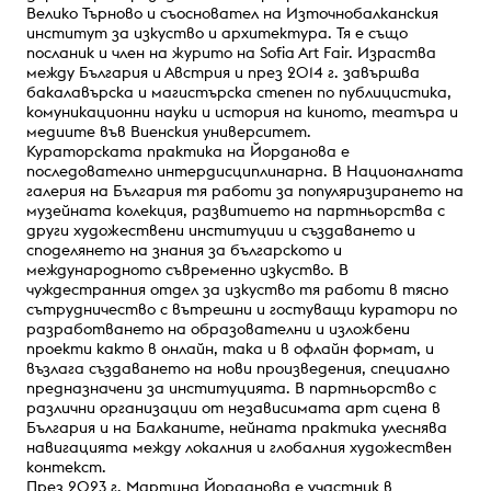
Велико Търново и съосновател на Източнобалканския
институт за изкуство и архитектура. Тя е също
посланик и член на журито на Sofia Art Fair. Израства
между България и Австрия и през 2014 г. завършва
бакалавърска и магистърска степен по публицистика,
комуникационни науки и история на киното, театъра и
медиите във Виенския университет.
Кураторската практика на Йорданова е
последователно интердисциплинарна. В Националната
галерия на България тя работи за популяризирането на
музейната колекция, развитието на партньорства с
други художествени институции и създаването и
споделянето на знания за българското и
международното съвременно изкуство. В
чуждестранния отдел за изкуство тя работи в тясно
сътрудничество с вътрешни и гостуващи куратори по
разработването на образователни и изложбени
проекти както в онлайн, така и в офлайн формат, и
възлага създаването на нови произведения, специално
предназначени за институцията. В партньорство с
различни организации от независимата арт сцена в
България и на Балканите, нейната практика улеснява
навигацията между локалния и глобалния художествен
контекст.
През 2023 г. Мартина Йорданова е участник в