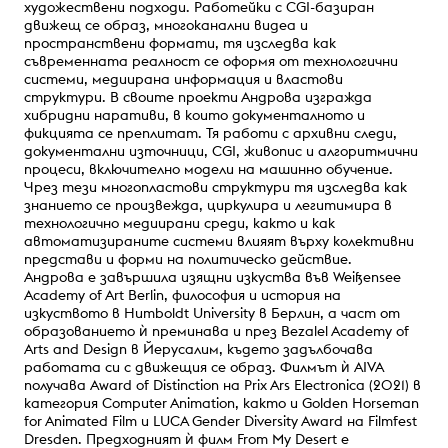
художествени подходи. Работейки с CGI-базиран
движещ се образ, многоканални видеа и
пространствени формати, тя изследва как
съвременната реалност се оформя от технологични
системи, медиирана информация и властови
структури. В своите проекти Андрова изгражда
хибридни наративи, в които документалното и
фикцията се преплитат. Тя работи с архивни следи,
документални източници, CGI, живопис и алгоритмични
процеси, включително модели на машинно обучение.
Чрез тези многопластови структури тя изследва как
знанието се произвежда, циркулира и легитимира в
технологично медиирани среди, както и как
автоматизираните системи влияят върху колективни
представи и форми на политическо действие.
Андрова е завършила изящни изкуства във Weißensee
Academy of Art Berlin, философия и история на
изкуството в Humboldt University в Берлин, а част от
образованието ѝ преминава и през Bezalel Academy of
Arts and Design в Йерусалим, където задълбочава
работата си с движещия се образ. Филмът ѝ AIVA
получава Award of Distinction на Prix Ars Electronica (2021) в
категория Computer Animation, както и Golden Horseman
for Animated Film и LUCA Gender Diversity Award на Filmfest
Dresden. Предходният ѝ филм From My Desert е