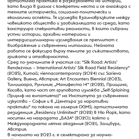
артистична практика е разказването на истории,
като влиза в диалог с конкретни места и се ангажира с
техните исторически, социално-политически и
екологични аспекти. Тя изследва взаимовръзките между
човешкото общество и заобикалящата го среда, като
конструира спекулативни реалности, в които събрани
устни истории, архивни материали и
интердисциплинарни изследвания се преплитат с
въображение и съвременни митологии. Нейната
работа се фокусира върху темите за съжителството,
грижата и отговорността.
Сред по-значимите ѝ участия са: “Silk Road: Artists’
Rendezvous – International Artists’ Silk Road Field Residency“
(2025), Китай; viennacontemporary (2024) със Sarieva
Gallery, Виена, Австрия; Art Encounters Biennial (2023),
Тимишоара, Румъния; „Манифеста 14“ (2022), Прищина,
Косово, като част от груповата изложба „Self-Splaining
(Триумф на емпатията)“ на Института за съвременно
изкуство – София и в „Центъра за наративни
практики“ по покана на галерия OGMS; артистичната
резиденция „Residency Unlimited“ (2022) в Ню Йорк, като
носител на наградата „БАЗА“ (2020); както и
Международната лятна академия (2021), Залцбург,
Австрия.
В началото на 2023 г. е селектирана за научно-