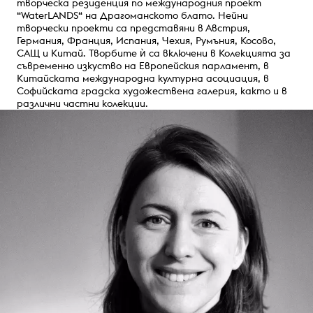
творческа резиденция по международния проект
“WaterLANDS“ на Драгоманското блато. Нейни
творчески проекти са представяни в Австрия,
Германия, Франция, Испания, Чехия, Румъния, Косово,
САЩ и Китай. Творбите ѝ са включени в Колекцията за
съвременно изкуство на Европейския парламент, в
Китайската международна културна асоциация, в
Софийската градска художествена галерия, както и в
различни частни колекции.