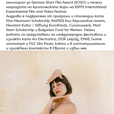
номиниран за German Short Film Award (2020) и печели
наградата на критическото жури на 25FPS International
Experimental Film and Video Festival.
Андрова е подкрепяна от програми и стипендии като
Elsa-Neumann Scholarship (NaFöG) към Берлинския сенат,
Neustart Kultur / Stiftung Kunstfonds, Cusanuswerk, Mart
Stam Scholarship и Bulgarian Fund for Women. Нейни
работи са представяни на международни фестивали и
изложби като Ars Electronica, DOK Leipzig, EMAF, Гьоте
институт и FILE São Paulo, както и в институционални
и изложбени контексти в Европа и извън нея.