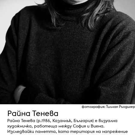
фотография: Тилман Рьодигер
Райна Тенева
Райна Тенева (р.1986, Казанлък, България) е визуална
художничка, работеща между София и Виена.
Изследвайки паметта, като територия на напрежение