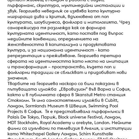
пърформанс, скулптура, мултимедийни инсталации и
звук. Георгиева неведнъж се изявява като културно
мигрираща дива и критик, вдъхновена от поп
културата, шоубизнеса, фолклора и митологията. Чрез
саморежисура тя разглежда как се формира
културната идентичност, като поставя под въпрос
медийните конвенции, определението на
женствеността в капитализма и продуктовата
култура, и за национална идентичност - като
репрезентация и преживяване. Георгиева третира
сферата на идентичността като място на имитация
и трансформация – пространство, където поп и
фолклорни традиции се сблъскват и придобиват нови
значения.
Творбите на Георгиева наскоро са били показани в
пътуващата изложба „Евровизион” във Варна и София,
както и в публичната сфера в Skanstull Metro станция
Стокхолм. Тя има самостоятелни изложби в Cubitt,
Лондон, Sormlands Museum в Швеция, Swimming Pool
Projects в София. Тя е представлявала пърформънси в
Palais De Tokyo, Париж, Block universe Festival, Лондон,
MDT Stockholm, Royal Academy и arebyte, London. Нейните
филми са излъчвани по телевизия в Англия, и институции
като Whitechapel Gallery Лондон, Schirn Kunsthalle