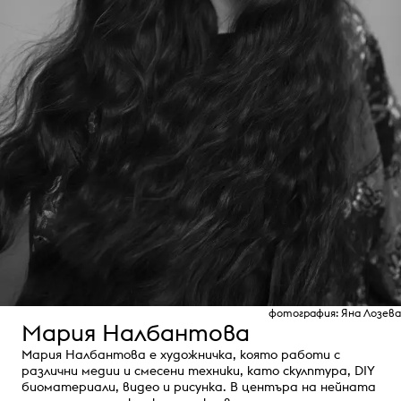
фотография: Яна Лозева
Мария Налбантова
Мария Налбантова е художничка, която работи с
различни медии и смесени техники, като скулптура, DIY
биоматериали, видео и рисунка. В центъра на нейната