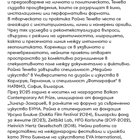
и предоговаряне на личното и политическото, Тенева
създава произведения, които се разгръщат в кино,
инсталационни или перформативни формати.
В творческата си практика Райна Тенева често се
ангажира с институционални, лични и намерени архиви.
Чрез тях изследва и реконтекстуализира въпроси,
свързани с режими на идентичността, миграцията,
както и пресечната линия между интимното и
геополитиката. Kоренящи се в уязвимото и
пренебрегнатото, нейните проекти отварят
пространство за колективно размишление в
спекулативното поле между документално и фиктивно.
Райна Тенева завършва специалност „Медийно
изкуство” в Университета по дизайн и изкуства в
Карлсруе, Германия, и специалност „Фотография“ в
НАТФИЗ, София, България.
През 2025 година е носител на наградата Balkan
Contemporary Art Prize, инициирана от фондация
„Зингър-Захариев, в рамките на форума за съвременно
изкуство БУНА. Райна е стипендиант на фондация
Урсула Бликле (DokKa Film Festival 2024), Български фонд
за жените (2023), Zeitbild Lab, HFG Karlsruhe (2019-2022),
Heinrich Hertz Gesellschaft (2018). Нейни работи са
представяни на международни фестивали и изложби
като 39то Биенале на изкуствата EVA International,