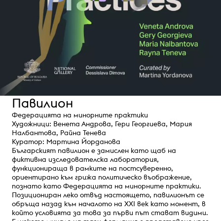
Павилион
Федерацията на минорните практики
Художници: Венета Андрова, Гери Георгиева, Мария
Налбантова, Райна Тенева
Куратор: Мартина Йорданова
Българският павилион е замислен като щаб на
фиктивна изследователска лаборатория,
функционираща в рамките на постсуверенно,
ориентирано към грижа политическо въображение,
познато като Федерацията на минорните практики.
Позициониран леко отвъд настоящето, павилионът се
обръща назад към началото на XXI век като момент, в
който условията за това за първи път стават видими.